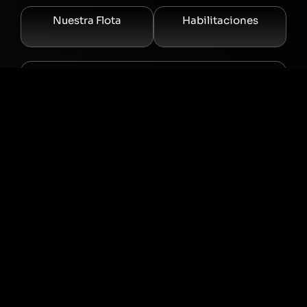
Nuestra Flota
Habilitaciones
Trabajá con Expreso Biletta
Contacto
+54 (3571) 500913
info@expresobiletta.com.ar
Seguinos
expreso_biletta
Expreso Biletta SRL