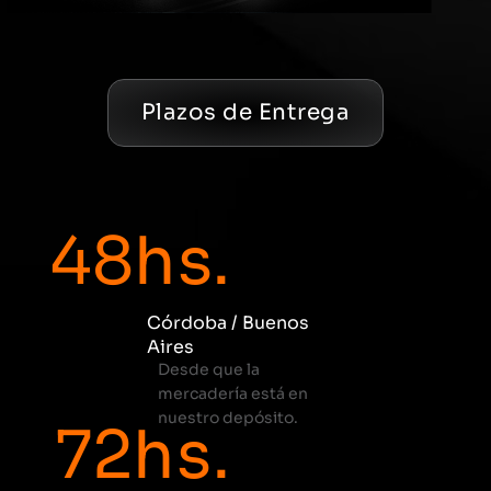
Plazos de Entrega
48
hs.
Córdoba / Buenos
Aires
Desde que la
mercadería está en
nuestro depósito.
72
hs.